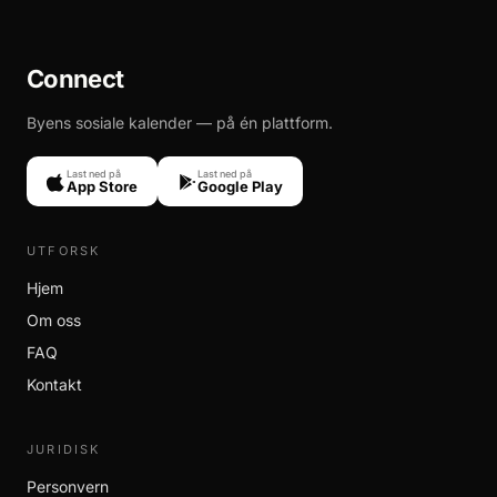
Connect
Byens sosiale kalender — på én plattform.
Last ned på
Last ned på
App Store
Google Play
UTFORSK
Hjem
Om oss
FAQ
Kontakt
JURIDISK
Personvern